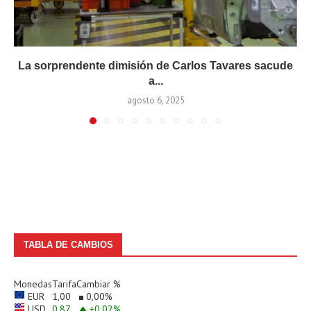
La sorprendente dimisión de Carlos Tavares sacude
a...
agosto 6, 2025
TABLA DE CAMBIOS
Monedas
Tarifa
Cambiar %
EUR
1,00
0,00
%
USD
0,87
+0,02
%