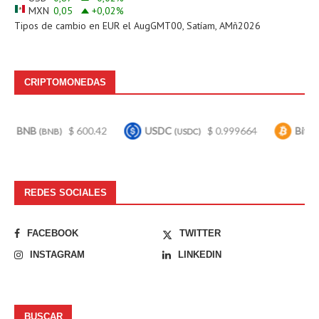
MXN
0,05
+0,02
%
Tipos de cambio en
EUR
el AugGMT00, Satíam, AMñ2026
CRIPTOMONEDAS
$ 600.42
USDC
$ 0.999664
Bitcoin
(BNB)
(USDC)
(BTC)
REDES SOCIALES
FACEBOOK
TWITTER
INSTAGRAM
LINKEDIN
BUSCAR