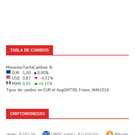
TABLA DE CAMBIOS
Monedas
Tarifa
Cambiar %
EUR
1,00
0,00
%
USD
0,87
–0,32
%
MXN
0,05
+0,13
%
Tipos de cambio en
EUR
el AugGMT00, Friíam, AMñ2026
CRIPTOMONEDAS
$ 592.34
USDC
$ 0.999701
Bitcoin
$ 64,8
(USDC)
(BTC)