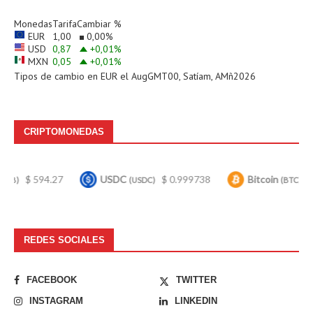
Monedas
Tarifa
Cambiar %
EUR
1,00
0,00
%
USD
0,87
+0,01
%
MXN
0,05
+0,01
%
Tipos de cambio en
EUR
el AugGMT00, Satíam, AMñ2026
CRIPTOMONEDAS
94.27
USDC
$ 0.999738
Bitcoin
$ 64,982.0
(USDC)
(BTC)
REDES SOCIALES
FACEBOOK
TWITTER
INSTAGRAM
LINKEDIN