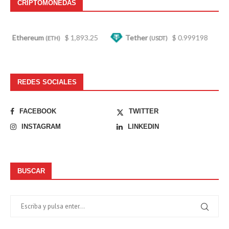
CRIPTOMONEDAS
reum
$ 1,893.25
Tether
$ 0.999198
BNB
(ETH)
(USDT)
(BN
REDES SOCIALES
FACEBOOK
TWITTER
INSTAGRAM
LINKEDIN
BUSCAR