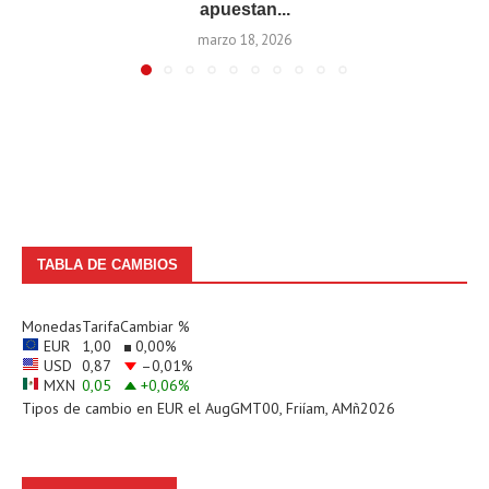
apuestan...
marzo 18, 2026
TABLA DE CAMBIOS
Monedas
Tarifa
Cambiar %
EUR
1,00
0,00
%
USD
0,87
–0,01
%
MXN
0,05
+0,06
%
Tipos de cambio en
EUR
el AugGMT00, Friíam, AMñ2026