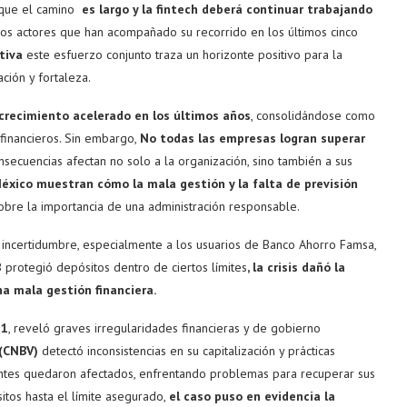
unque el camino
es largo y la fintech deberá continuar trabajando
 los actores que han acompañado su recorrido en los últimos cinco
tiva
este esfuerzo conjunto traza un horizonte positivo para la
ción y fortaleza.
crecimiento acelerado en los últimos años
, consolidándose como
s financieros. Sin embargo,
No todas las empresas logran superar
onsecuencias afectan no solo a la organización, sino también a sus
éxico muestran cómo la mala gestión y la falta de previsión
obre la importancia de una administración responsable.
 incertidumbre, especialmente a los usuarios de Banco Ahorro Famsa,
 protegió depósitos dentro de ciertos límites
, la crisis dañó la
na mala gestión financiera.
21
, reveló graves irregularidades financieras y de gobierno
 (CNBV)
detectó inconsistencias en su capitalización y prácticas
entes quedaron afectados, enfrentando problemas para recuperar sus
itos hasta el límite asegurado,
el caso puso en evidencia la