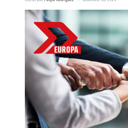
Bitcoin
$ 65,014.00
Ether
(BTC)