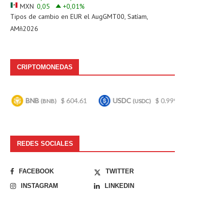
MXN
0,05
+0,01
%
Tipos de cambio en
EUR
el AugGMT00, Satíam,
AMñ2026
CRIPTOMONEDAS
$ 604.61
USDC
$ 0.999627
Bitcoin
$ 65
)
(USDC)
(BTC)
REDES SOCIALES
FACEBOOK
TWITTER
INSTAGRAM
LINKEDIN