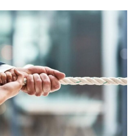
eum
$ 1,920.42
Tether
$ 0.999331
BNB
(ETH)
(USDT)
(BNB