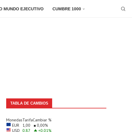
O MUNDO EJECUTIVO
CUMBRE 1000
TABLA DE CAMBIOS
Monedas
Tarifa
Cambiar %
EUR
1,00
0,00
%
USD
0,87
+0,01
%