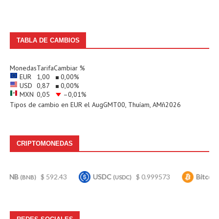
TABLA DE CAMBIOS
Monedas
Tarifa
Cambiar %
EUR
1,00
0,00
%
USD
0,87
0,00
%
MXN
0,05
–0,01
%
Tipos de cambio en
EUR
el AugGMT00, Thuíam, AMñ2026
CRIPTOMONEDAS
$ 592.43
USDC
$ 0.999573
Bitcoin
$ 64
)
(USDC)
(BTC)