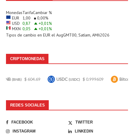
Monedas
Tarifa
Cambiar %
EUR
1,00
0,00
%
USD
0,87
+0,01
%
MXN
0,05
+0,01
%
Tipos de cambio en
EUR
el AugGMT00, Satíam, AMñ2026
CRIPTOMONEDAS
$ 604.69
USDC
$ 0.999609
Bitcoin
$ 65
)
(USDC)
(BTC)
REDES SOCIALES
FACEBOOK
TWITTER
INSTAGRAM
LINKEDIN