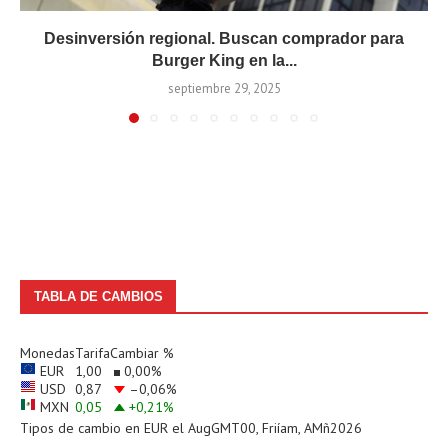
Desinversión regional. Buscan comprador para
Burger King en la...
septiembre 29, 2025
TABLA DE CAMBIOS
Monedas
Tarifa
Cambiar %
EUR
1,00
0,00
%
USD
0,87
–0,06
%
MXN
0,05
+0,21
%
Tipos de cambio en
EUR
el AugGMT00, Friíam, AMñ2026