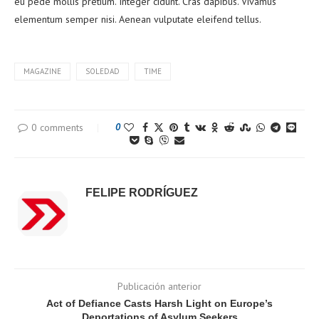
eu pede mollis pretium. Integer cidunt. Cras dapibus. Vivamus
elementum semper nisi. Aenean vulputate eleifend tellus.
MAGAZINE
SOLEDAD
TIME
0 comments
0
FELIPE RODRÍGUEZ
Publicación anterior
Act of Defiance Casts Harsh Light on Europe’s
Deportations of Asylum Seekers