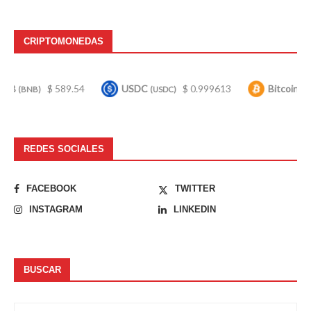
CRIPTOMONEDAS
$ 589.54
USDC
$ 0.999613
Bitcoin
$ 64,7
(USDC)
(BTC)
REDES SOCIALES
FACEBOOK
TWITTER
INSTAGRAM
LINKEDIN
BUSCAR