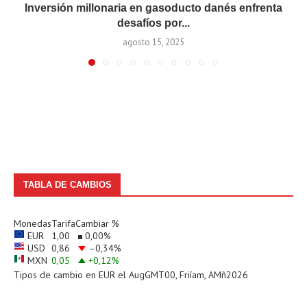
Inversión millonaria en gasoducto danés enfrenta
desafíos por...
agosto 15, 2025
TABLA DE CAMBIOS
Monedas
Tarifa
Cambiar %
EUR
1,00
0,00
%
USD
0,86
–0,34
%
MXN
0,05
+0,12
%
Tipos de cambio en
EUR
el AugGMT00, Friíam, AMñ2026