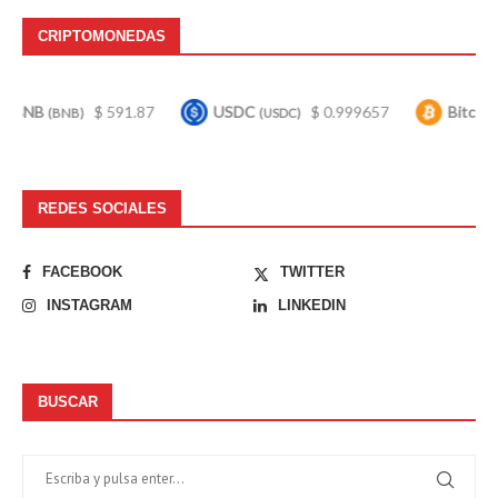
CRIPTOMONEDAS
$ 591.87
USDC
$ 0.999657
Bitcoin
$ 6
B)
(USDC)
(BTC)
REDES SOCIALES
FACEBOOK
TWITTER
INSTAGRAM
LINKEDIN
BUSCAR