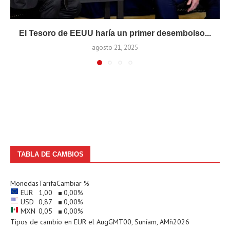
El Tesoro de EEUU haría un primer desembolso...
agosto 21, 2025
TABLA DE CAMBIOS
Monedas
Tarifa
Cambiar %
EUR
1,00
0,00
%
USD
0,87
0,00
%
MXN
0,05
0,00
%
Tipos de cambio en
EUR
el AugGMT00, Suníam, AMñ2026