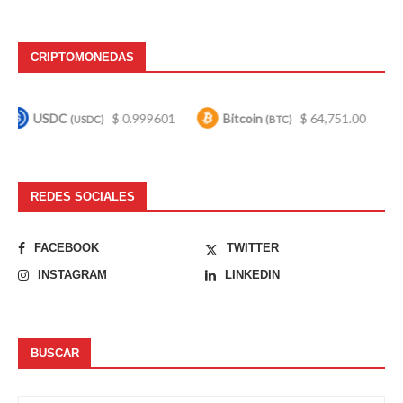
CRIPTOMONEDAS
$ 0.999601
Bitcoin
$ 64,751.00
Ethereum
SDC)
(BTC)
(E
REDES SOCIALES
FACEBOOK
TWITTER
INSTAGRAM
LINKEDIN
BUSCAR