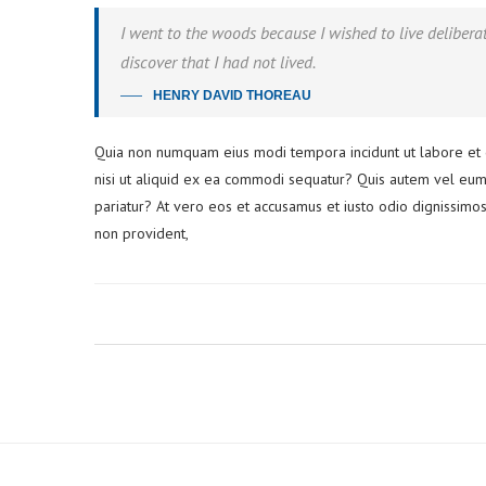
I went to the woods because I wished to live deliberatel
discover that I had not lived.
HENRY DAVID THOREAU
Quia non numquam eius modi tempora incidunt ut labore et 
nisi ut aliquid ex ea commodi sequatur? Quis autem vel eum 
pariatur? At vero eos et accusamus et iusto odio dignissimos
non provident,