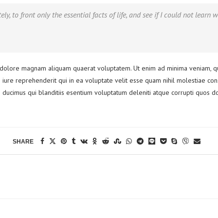
y, to front only the essential facts of life, and see if I could not learn
dolore magnam aliquam quaerat voluptatem. Ut enim ad minima veniam, quis
iure reprehenderit qui in ea voluptate velit esse quam nihil molestiae con
 ducimus qui blanditiis esentium voluptatum deleniti atque corrupti quos do
SHARE