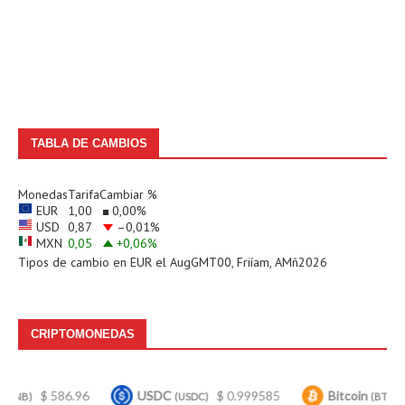
TABLA DE CAMBIOS
Monedas
Tarifa
Cambiar %
EUR
1,00
0,00
%
USD
0,87
–0,01
%
MXN
0,05
+0,06
%
Tipos de cambio en
EUR
el AugGMT00, Friíam, AMñ2026
CRIPTOMONEDAS
586.96
USDC
$ 0.999585
Bitcoin
$ 64,136.
(USDC)
(BTC)